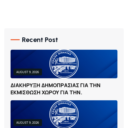
Recent Post
AUGUST 9, 2026
Δ
Ι
Α
Κ
Η
Ρ
Υ
Ξ
Η
Δ
Η
Μ
Ο
Π
Ρ
Α
Σ
Ι
Α
Σ
Γ
Ι
Α
Τ
Η
Ν
Ε
Κ
Μ
Ι
Σ
Θ
Ω
Σ
Η
Χ
Ω
Ρ
Ο
Υ
Γ
Ι
Α
Τ
Η
Ν
.
AUGUST 9, 2026