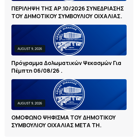
Π
Ε
Ρ
Ι
Λ
Η
Ψ
Η
Τ
Η
Σ
Α
Ρ
.
1
0
/
2
0
2
6
Σ
Υ
Ν
Ε
Δ
Ρ
Ι
Α
Σ
Η
Σ
Τ
Ο
Υ
Δ
Η
Μ
Ο
Τ
Ι
Κ
Ο
Υ
Σ
Υ
Μ
Β
Ο
Υ
Λ
Ι
Ο
Υ
Ο
Ι
Χ
Α
Λ
Ι
Α
Σ
.
AUGUST 9, 2026
Π
Ρ
Ό
Γ
Ρ
Α
Μ
Μ
Α
Δ
Ο
Λ
Ω
Μ
Α
Τ
Ι
Κ
Ώ
Ν
Ψ
Ε
Κ
Α
Σ
Μ
Ώ
Ν
Γ
Ι
Α
Π
Έ
Μ
Π
Τ
Η
0
6
/
0
8
/
2
6
.
AUGUST 9, 2026
Ο
Μ
Ο
Φ
Ω
Ν
Ο
Ψ
Η
Φ
Ι
Σ
Μ
Α
Τ
Ο
Υ
Δ
Η
Μ
Ο
Τ
Ι
Κ
Ο
Υ
Σ
Υ
Μ
Β
Ο
Υ
Λ
Ι
Ο
Υ
Ο
Ι
Χ
Α
Λ
Ι
Α
Σ
Μ
Ε
Τ
Α
Τ
Η
.