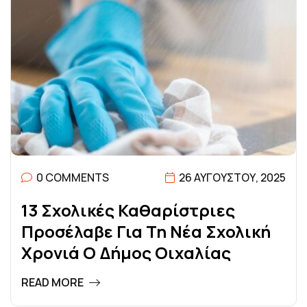
0 COMMENTS
26 ΑΥΓΟΎΣΤΟΥ, 2025
1
3
Σ
Χ
Ο
Λ
Ι
Κ
Έ
Σ
Κ
Α
Θ
Α
Ρ
Ί
Σ
Τ
Ρ
Ι
Ε
Σ
Π
Ρ
Ο
Σ
Έ
Λ
Α
Β
Ε
Γ
Ι
Α
Τ
Η
Ν
Έ
Α
Σ
Χ
Ο
Λ
Ι
Κ
Ή
Χ
Ρ
Ο
Ν
Ι
Ά
Ο
Δ
Ή
Μ
Ο
Σ
Ο
Ι
Χ
Α
Λ
Ί
Α
Σ
READ MORE