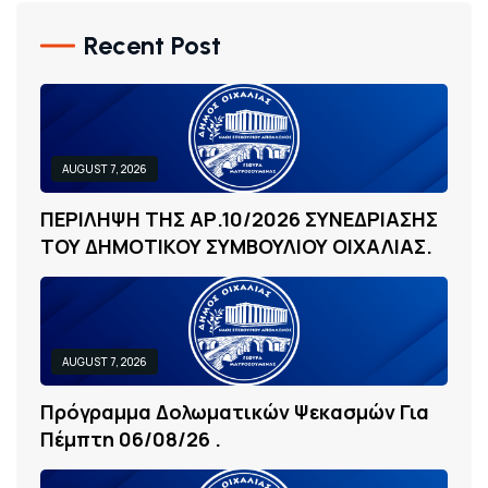
Recent Post
AUGUST 7, 2026
Π
Ε
Ρ
Ι
Λ
Η
Ψ
Η
Τ
Η
Σ
Α
Ρ
.
1
0
/
2
0
2
6
Σ
Υ
Ν
Ε
Δ
Ρ
Ι
Α
Σ
Η
Σ
Τ
Ο
Υ
Δ
Η
Μ
Ο
Τ
Ι
Κ
Ο
Υ
Σ
Υ
Μ
Β
Ο
Υ
Λ
Ι
Ο
Υ
Ο
Ι
Χ
Α
Λ
Ι
Α
Σ
.
AUGUST 7, 2026
Π
Ρ
Ό
Γ
Ρ
Α
Μ
Μ
Α
Δ
Ο
Λ
Ω
Μ
Α
Τ
Ι
Κ
Ώ
Ν
Ψ
Ε
Κ
Α
Σ
Μ
Ώ
Ν
Γ
Ι
Α
Π
Έ
Μ
Π
Τ
Η
0
6
/
0
8
/
2
6
.