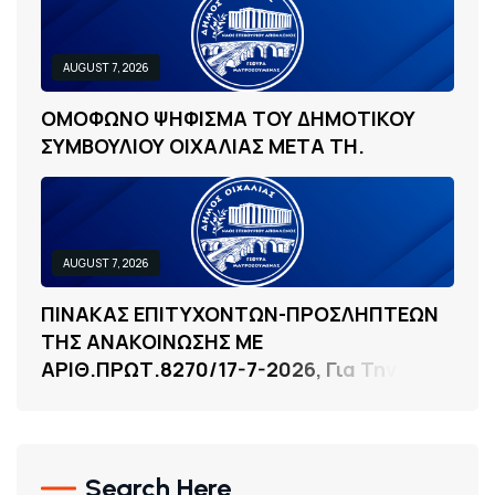
AUGUST 7, 2026
Ο
Μ
Ο
Φ
Ω
Ν
Ο
Ψ
Η
Φ
Ι
Σ
Μ
Α
Τ
Ο
Υ
Δ
Η
Μ
Ο
Τ
Ι
Κ
Ο
Υ
Σ
Υ
Μ
Β
Ο
Υ
Λ
Ι
Ο
Υ
Ο
Ι
Χ
Α
Λ
Ι
Α
Σ
Μ
Ε
Τ
Α
Τ
Η
.
AUGUST 7, 2026
Π
Ι
Ν
Α
Κ
Α
Σ
Ε
Π
Ι
Τ
Υ
Χ
Ο
Ν
Τ
Ω
Ν
-
Π
Ρ
Ο
Σ
Λ
Η
Π
Τ
Ε
Ω
Ν
Τ
Η
Σ
Α
Ν
Α
Κ
Ο
Ι
Ν
Ω
Σ
Η
Σ
Μ
Ε
Α
Ρ
Ι
Θ
.
Π
Ρ
Ω
Τ
.
8
2
7
0
/
1
7
-
7
-
2
0
2
6
,
Γ
Ι
Α
Τ
Η
Ν
.
Search Here