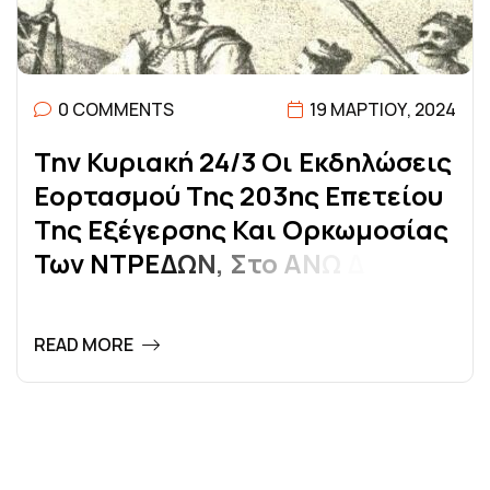
0 COMMENTS
19 ΜΑΡΤΊΟΥ, 2024
Τ
Η
Ν
Κ
Υ
Ρ
Ι
Α
Κ
Ή
2
4
/
3
Ο
Ι
Ε
Κ
Δ
Η
Λ
Ώ
Σ
Ε
Ι
Σ
Ε
Ο
Ρ
Τ
Α
Σ
Μ
Ο
Ύ
Τ
Η
Σ
2
0
3
Η
Σ
Ε
Π
Ε
Τ
Ε
Ί
Ο
Υ
Τ
Η
Σ
Ε
Ξ
Έ
Γ
Ε
Ρ
Σ
Η
Σ
Κ
Α
Ι
Ο
Ρ
Κ
Ω
Μ
Ο
Σ
Ί
Α
Σ
Τ
Ω
Ν
Ν
Τ
Ρ
Ε
Δ
Ω
Ν
,
Σ
Τ
Ο
Α
Ν
Ω
Δ
Ω
Ρ
Ι
Ο
(
Σ
Ο
Υ
Λ
Ι
Μ
Α
)
.
READ MORE