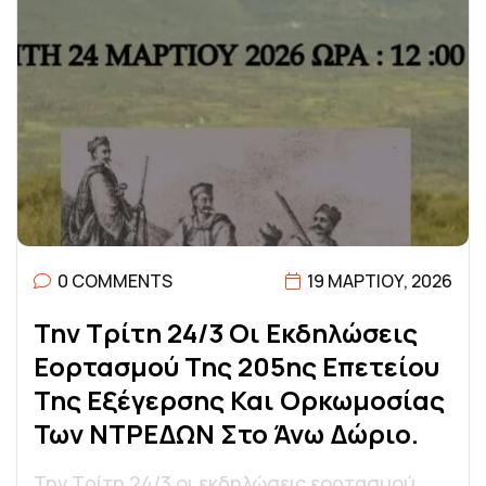
0 COMMENTS
19 ΜΑΡΤΊΟΥ, 2026
Τ
Η
Ν
Τ
Ρ
Ί
Τ
Η
2
4
/
3
Ο
Ι
Ε
Κ
Δ
Η
Λ
Ώ
Σ
Ε
Ι
Σ
Ε
Ο
Ρ
Τ
Α
Σ
Μ
Ο
Ύ
Τ
Η
Σ
2
0
5
Η
Σ
Ε
Π
Ε
Τ
Ε
Ί
Ο
Υ
Τ
Η
Σ
Ε
Ξ
Έ
Γ
Ε
Ρ
Σ
Η
Σ
Κ
Α
Ι
Ο
Ρ
Κ
Ω
Μ
Ο
Σ
Ί
Α
Σ
Τ
Ω
Ν
Ν
Τ
Ρ
Ε
Δ
Ω
Ν
Σ
Τ
Ο
Ά
Ν
Ω
Δ
Ώ
Ρ
Ι
Ο
.
Την Τρίτη 24/3 οι εκδηλώσεις εορτασμού