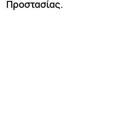
Προστασίας.
Οδηγίε
Πρόλη
Για Να