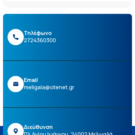
Τηλέφωνο
2724360300
Email
meligala@otenet.gr
Διεύθυνση
Πλ.Αγίου Ιωάννου, 24002 Μελιγαλά