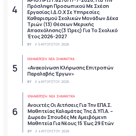
ΑΡΙΘ.ΠΡΩΤ.8270/17-7-2026, Για Την
Πρόσληψη Προσωπικού Με Σχέση
Εργασίας Ι.Δ.Ο.Χ Σε Υπηρεσίες
Καθαρισμού Σχολικών Μονάδων Δέκα
Τριών (13) Θέσεων Μερικής
Απασχόλησης(3 Ώρες) Για Το Σχολικό
Έτος 2026-2027
BY
5 ΑΥΓΟΎΣΤΟΥ, 2026
ΕΝΗΜΕΡΩΣΗ
ΝΈΑ
ΣΗΜΑΝΤΙΚΆ
«Ανακοίνωση Κλήρωσης Επιτροπών
Παραλαβής Έργων»
BY
4 ΑΥΓΟΎΣΤΟΥ, 2026
ΕΝΗΜΕΡΩΣΗ
ΝΈΑ
ΣΗΜΑΝΤΙΚΆ
Ανοιχτές Οι Αιτήσεις Για Την ΕΠΑ.Σ.
Μαθητείας Καλαμάτας Της Δ.ΥΠ.Α. –
Δωρεάν Σπουδές Με Αμειβόμενη
Μαθητεία Για Νέους 15 Έως 29 Ετών
BY
4 ΑΥΓΟΎΣΤΟΥ, 2026