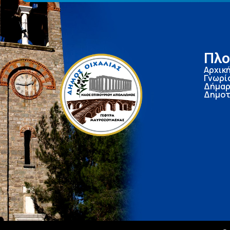
Πλο
Αρχικ
Γνωρί
Δήμαρ
Δημοτ