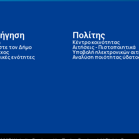
ήγηση
Πολίτης
ή
Κέντρο κοινότητας
στε τον Δήμο
Αιτήσεις - Πιστοποιητικά
χος
Υποβολή ηλεκτρονικών αι
ικές ενότητες
Αναλύση ποιότητας ύδατο