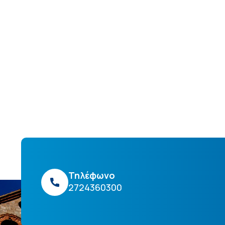
Τηλέφωνο
2724360300