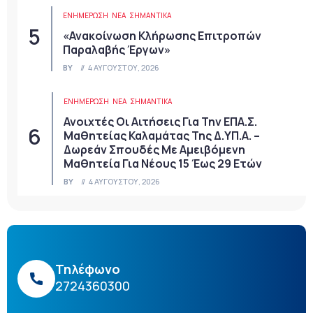
ΕΝΗΜΕΡΩΣΗ
ΝΈΑ
ΣΗΜΑΝΤΙΚΆ
«Ανακοίνωση Κλήρωσης Επιτροπών
Παραλαβής Έργων»
BY
4 ΑΥΓΟΎΣΤΟΥ, 2026
ΕΝΗΜΕΡΩΣΗ
ΝΈΑ
ΣΗΜΑΝΤΙΚΆ
Ανοιχτές Οι Αιτήσεις Για Την ΕΠΑ.Σ.
Μαθητείας Καλαμάτας Της Δ.ΥΠ.Α. –
Δωρεάν Σπουδές Με Αμειβόμενη
Μαθητεία Για Νέους 15 Έως 29 Ετών
BY
4 ΑΥΓΟΎΣΤΟΥ, 2026
Τηλέφωνο
2724360300