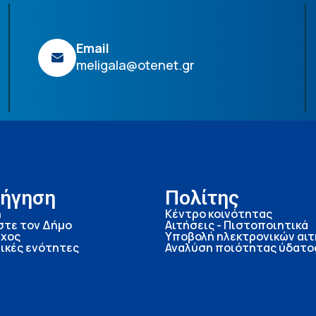
Email
meligala@otenet.gr
ήγηση
Πολίτης
ή
Κέντρο κοινότητας
στε τον Δήμο
Αιτήσεις - Πιστοποιητικά
χος
Υποβολή ηλεκτρονικών αι
ικές ενότητες
Αναλύση ποιότητας ύδατο