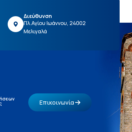
Διεύθυνση
Πλ.Αγίου Ιωάννου, 24002
Μελιγαλά
τήσεων
Επικοινωνία
ς