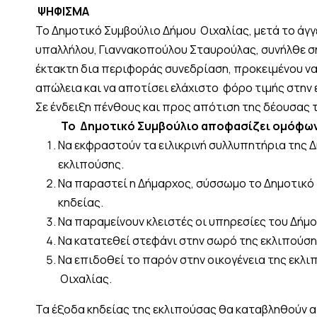
ΨΗΦΙΣΜΑ
Το Δημοτικό Συμβούλιο Δήμου Οιχαλίας, μετά το άγγ
υπαλλήλου, Γιαννακοπούλου Σταυρούλας, συνήλθε σή
έκτακτη δια περιφοράς συνεδρίαση, προκειμένου να 
απώλεια και να αποτίσει ελάχιστο φόρο τιμής στην 
Σε ένδειξη πένθους και προς απότιση της δέουσας 
Το Δημοτικό Συμβούλιο αποφασίζει ομόφω
Να εκφραστούν τα ειλικρινή συλλυπητήρια της Δ
εκλιπούσης.
Να παραστεί η Δήμαρχος, σύσσωμο το Δημοτικό 
κηδείας.
Να παραμείνουν κλειστές οι υπηρεσίες του Δήμου
Να κατατεθεί στεφάνι στην σωρό της εκλιπούση
Να επιδοθεί το παρόν στην οικογένεια της εκλι
Οιχαλίας.
Τα έξοδα κηδείας της εκλιπούσας θα καταβληθούν απ