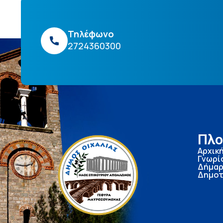
Τηλέφωνο
2724360300
Πλο
Αρχικ
Γνωρί
Δήμαρ
Δημοτ