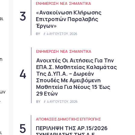
ΕΝΗΜΕΡΩΣΗ
ΝΈΑ
ΣΗΜΑΝΤΙΚΆ
«Ανακοίνωση Κλήρωσης
αι
Επιτροπών Παραλαβής
Έργων»
BY
4 ΑΥΓΟΎΣΤΟΥ, 2026
ΕΝΗΜΕΡΩΣΗ
ΝΈΑ
ΣΗΜΑΝΤΙΚΆ
η
Ανοιχτές Οι Αιτήσεις Για Την
ΕΠΑ.Σ. Μαθητείας Καλαμάτας
Της Δ.ΥΠ.Α. – Δωρεάν
Σπουδές Με Αμειβόμενη
Μαθητεία Για Νέους 15 Έως
των
29 Ετών
.
BY
4 ΑΥΓΟΎΣΤΟΥ, 2026
ΑΠΟΦΆΣΕΙΣ ΔΗΜΟΤΙΚΉΣ ΕΠΙΤΡΟΠΉΣ
ΠΕΡΙΛΗΨΗ ΤΗΣ ΑΡ.15/2026
ι
ΣΥΝΕΔΡΙΑΣΗΣ ΤΗΣ Δ.Ε.