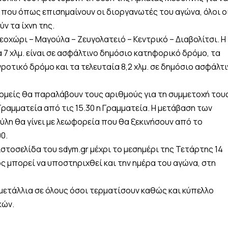
ς που όπως επισημαίνουν οι διοργανωτές του αγώνα, όλοι ο
ν τα ίχνη της.
οχώρι – Μαγούλα – Ζευγολατειό – Κεντρικό – Διαβολίτσι. Η
 7 χλμ. είναι σε ασφάλτινο δημόσιο κατηφορικό δρόμο, τα
ροτικό δρόμο και τα τελευταία 8,2 χλμ. σε δημόσιο ασφάλτι
δρομείς θα παραλάβουν τους αριθμούς για τη συμμετοχή του
Γραμματεία από τις 15.30 η Γραμματεία. Η μετάβαση των
λη θα γίνει με λεωφορεία που θα ξεκινήσουν από το
0.
στοσελίδα του sdym.gr μέχρι το μεσημέρι της Τετάρτης 14
ς μπορεί να υποστηριχθεί και την ημέρα του αγώνα, στη
 μετάλλια σε όλους όσοι τερματίσουν καθώς και κύπελλο
κών.