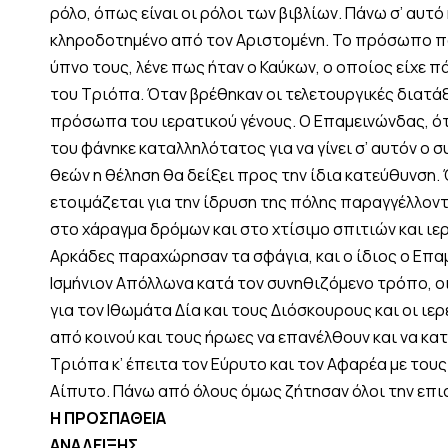
ρόλο, όπως είναι οι ρόλοι των βιβλίων. Πάνω σ’ αυτ
κληροδοτημένο από τον Αριστομένη. Το πρόσωπο πο
ύπνο τους, λένε πως ήταν ο Καύκων, ο οποίος είχε π
του Τριόπα. Όταν βρέθηκαν οι τελετουργικές διατάξ
πρόσωπα του ιερατικού γένους. Ο Επαμεινώνδας, ό
του φάνηκε καταλληλότατος για να γίνει σ’ αυτόν ο σ
θεών η θέληση θα δείξει προς την ίδια κατεύθυνση. Ό
ετοιμάζεται για την ίδρυση της πόλης παραγγέλλοντ
στο χάραγμα δρόμων και στο χτίσιμο σπιτιών και ιε
Αρκάδες παραχώρησαν τα σφάγια, και ο ίδιος ο Επαμ
Ισμήνιον Απόλλωνα κατά τον συνηθιζόμενο τρόπο, οι 
για τον Ιθωμάτα Δία και τους Διόσκουρους και οι ιερ
από κοινού και τους ήρωες να επανέλθουν και να κατ
Τριόπα κ’ έπειτα τον Εύρυτο και τον Αφαρέα με τους
Αίπυτο. Πάνω από όλους όμως ζήτησαν όλοι την επι
Η ΠΡΟΣΠΑΘΕΙΑ
ΑΝΑΔΕΙΞΗΣ