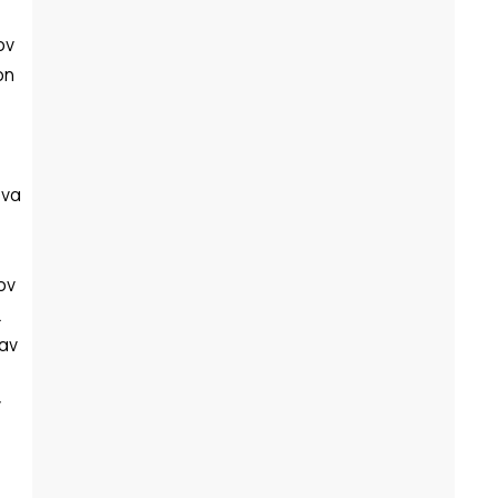
ον
ρη
 να
ον
ι
αν
ν