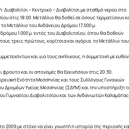
: Διαβολίτσι – Κεντρικό – Διαβολίτσι με σταθμό νερού στο
σίου στις 18:00. Μετάλλιο θα δοθεί σε όσους τερματίσουν κ
το Μετάλλιο του Ανδάνειου Δρόμου 17.000 μ.
 δρόμου 1.000 μ. εντός του Διαβολιτσίου, όπου θα δοθούν
στους τρεις πρώτους, κορίτσια και αγόρια, το Μετάλλιο του
υμμετεχόντων και για τους ανήλικους, η συμμετοχή με ευθύν
 φρούτο και οι απονομές θα ξεκινήσουν στις 20:30.
φερειακή Ενότητα Μεσσηνίας και τους Συλλόγους Γυναικών
γου Δρομέων Υγείας Μεσσηνίας (ΣΔΥΜ) και την υποστήριξη 
του Γυμνασίου Διαβολιτσίου και των Ανδανιωτών Καλαμάτας
ο 2009 με στόχο να γίνει γνωστή η ιστορία της περιοχής κα