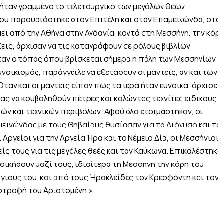
ό ήταν γραμμένο το τελετουργικό των μεγάλων θεών
υ παρουσιάστηκε στον Επιτέλη και στον Επαμεινώνδα, στ
άει από την Αθήνα στην Ανδανία, κοντά στη Μεσσήνη, την κό
εις, άρχισαν να τις καταγράφουν σε ρόλους βιβλίων
ταν ο τόπος όπου βρίσκεται σήμερα η πόλη των Μεσσηνίων
υνοικισμός, παράγγειλε να εξετάσουν οι μάντεις, αν και των
ταν και οι μάντεις είπαν πως τα ιερά ήταν ευνοικά, άρχισε
ας να κουβαληθούν πέτρες και καλώντας τεχνίτες ειδικούς
ρών και τεχνικών περιβόλων. Αφού όλα ετοιμάστηκαν, οι
εινώνδας με τους Θηβαίους θυσίασαν για το Διόνυσο και τ
Αργείοι για την Αργεία Ήρα και το Νέμειο Δία, οι Μεσσήνιο
είς τους για τις μεγάλες θεές και τον Καύκωνα. Επικαλέστηκ
οικήσουν μαζί τους, ιδιαίτερα τη Μεσσήνη την κόρη του
 γιούς του, και από τους Ήρακλείδες τον Κρεσφόντη και το
στροφή του Αριστομένη.»