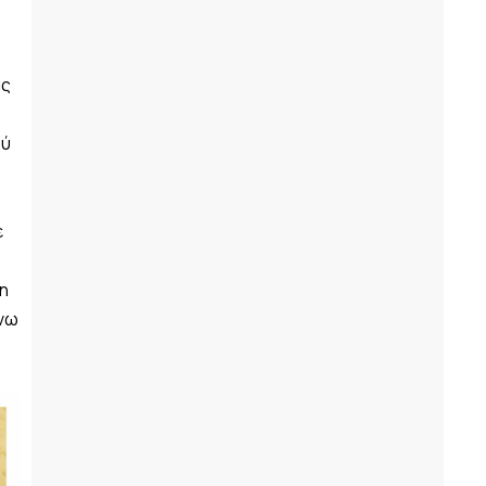
ας
ού
ε
η
Άνω