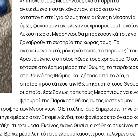
«Υπήρχε στους Μεσσήνιους ένα απόρρητο
αντικείμενο που αν χάνονταν, επρόκειτο να
καταποντιστεί για όλους τους αιώνες η Μεσσηνία. 
όμως φυλάσσονταν, έλεγαν οι χρησμοί του Πανδίο
Λύκου πως οι Μεσσήνιοι θα μπορέσουν κάποτε να
ξαναβρούν τη σωτηρία της χώρας τους. Το
αντικείμενο αυτό, μόλις νύχτωσε, το πήρε μαζί του
Αριστομένης, ο οποίος ήξερε τους χρησμούς. Ότα
έφτασε στο έρημο μέρος της Ιθώμης, το παράχωσε
στο βουνό της Ιθώμης, και ζήτησε από το Δία, ο
οποίος προστάτευε την Ιθώμη και από τους Θεούς
οι οποίοι έσωζαν ως τότε τους Μεσσήνιους να είν
φρουροί της Παρακαταθήκης αυτής ώστε να μην
τροφής των Μεσσηνίων. Ο Επιτέλης, άμα ξημέρωσε, πήγε σ
 πήγε αμέσως στον Επαμεινώνδα, του φανέρωσε το όνειρο κ
ξει τι έχει μέσα. Εκείνος έκανε θυσία, ευχήθηκε σε κείνον 
ξε. Βρήκε μέσα λεπτότατο έλασμα κασσιτέρου, τυλιγμένο σε