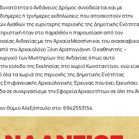
 δυνατότητα ο Ανδάνειος Δρόμος συνοδεύεται και με
 διήμερες ή τριήμερες εκδηλώσεις που αποσκοπούν στην
κών Αγαθών της ευρύτερης περιοχής της Δημοτικής Ενότητ
τηριστική ήταν στο παρελθόν η παρουσίαση από τον
ρχαίας Ανδανίας με την Αρχαία Μεσσήνη και του ανασκαφικ
 από την Αρχαιολόγο Ξένη Αραπογιάννη. Ο καθηγητής –
τουργικό των Μυστηρίων της Ανδανίας όπως αυτό
την είσοδο της Εκκλησίας στο χωριό Κωνσταντίνοι, ενώ είχ
ό όλα τα χωριά της περιοχής της Δημοτικής Ενότητας
ς Επιφανειακής Αρχαιολογικής Έρευνας που έχει ξεκινήσει 
δα σε συνεργασία με την Εφορεία Αρχαιοτήτων σε όλη την 
 τον Θύμιο Αλεξόπουλο στο: 6942553154