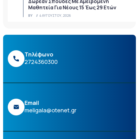
Δωρεάν Σπουδές Με Αμειβόμενη
Μαθητεία Για Νέους 15 Έως 29 Ετών
BY
4 ΑΥΓΟΎΣΤΟΥ, 2026
Τηλέφωνο
2724360300
Email
meligala@otenet.gr