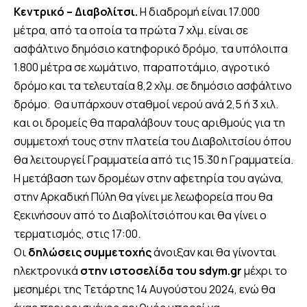
Κεντρικό – Διαβολίτσι.
Η διαδρομή είναι 17.000
μέτρα, από τα οποία τα πρώτα 7 χλμ. είναι σε
ασφάλτινο δημόσιο κατηφορικό δρόμο, τα υπόλοιπα
1.800 μέτρα σε χωμάτινο, παραποτάμιο, αγροτικό
δρόμο και τα τελευταία 8,2 χλμ. σε δημόσιο ασφάλτινο
δρόμο. Θα υπάρχουν σταθμοί νερού ανά 2,5 ή 3 χιλ.
και οι δρομείς θα παραλάβουν τους αριθμούς για τη
συμμετοχή τους στην πλατεία του Διαβολιτσίου όπου
θα λειτουργεί Γραμματεία από τις 15.30 η Γραμματεία.
Η μετάβαση των δρομέων στην αφετηρία του αγώνα,
στην Αρκαδική Πύλη θα γίνει με λεωφορεία που θα
ξεκινήσουν από το Διαβολίτσιόπου και θα γίνει ο
τερματισμός, στις 17:00.
Οι
δηλώσεις συμμετοχής
άνοιξαν και θα γίνονται
ηλεκτρονικά
στην ιστοσελίδα του sdym.gr
μέχρι το
μεσημέρι της Τετάρτης 14 Αυγούστου 2024, ενώ θα