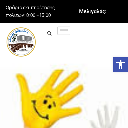
Ωράριο εξυπηρέτησης
Μελιγαλάς:
πολιτών: 8:00 – 15:00
Αν