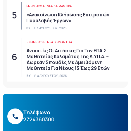
ΕΝΗΜΕΡΩΣΗ
ΝΈΑ
ΣΗΜΑΝΤΙΚΆ
«Ανακοίνωση Κλήρωσης Επιτροπών
Παραλαβής Έργων»
BY
4 ΑΥΓΟΎΣΤΟΥ, 2026
ΕΝΗΜΕΡΩΣΗ
ΝΈΑ
ΣΗΜΑΝΤΙΚΆ
Ανοιχτές Οι Αιτήσεις Για Την ΕΠΑ.Σ.
Μαθητείας Καλαμάτας Της Δ.ΥΠ.Α. –
Δωρεάν Σπουδές Με Αμειβόμενη
Μαθητεία Για Νέους 15 Έως 29 Ετών
BY
4 ΑΥΓΟΎΣΤΟΥ, 2026
Τηλέφωνο
2724360300