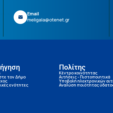
Email
meligala@otenet.gr
ήγηση
Πολίτης
ή
Κέντρο κοινότητας
στε τον Δήμο
Αιτήσεις - Πιστοποιητικά
χος
Υποβολή ηλεκτρονικών αι
ικές ενότητες
Αναλύση ποιότητας ύδατο