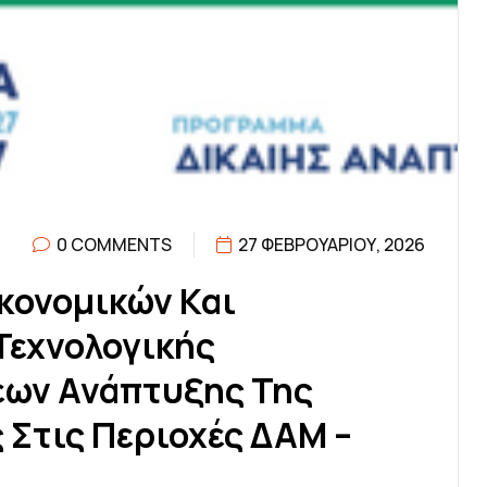
0 COMMENTS
27 ΦΕΒΡΟΥΑΡΊΟΥ, 2026
Κ
Ο
Ν
Ο
Μ
Ι
Κ
Ώ
Ν
Κ
Α
Ι
Τ
Ε
Χ
Ν
Ο
Λ
Ο
Γ
Ι
Κ
Ή
Σ
Ε
Ω
Ν
Α
Ν
Ά
Π
Τ
Υ
Ξ
Η
Σ
Τ
Η
Σ
Σ
Σ
Τ
Ι
Σ
Π
Ε
Ρ
Ι
Ο
Χ
Έ
Σ
Δ
Α
Μ
–