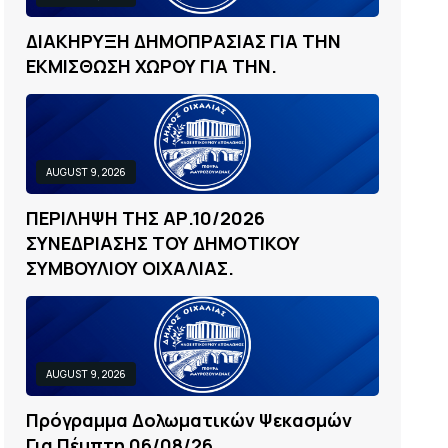
Δ
Ι
Α
Κ
Η
Ρ
Υ
Ξ
Η
Δ
Η
Μ
Ο
Π
Ρ
Α
Σ
Ι
Α
Σ
Γ
Ι
Α
Τ
Η
Ν
Ε
Κ
Μ
Ι
Σ
Θ
Ω
Σ
Η
Χ
Ω
Ρ
Ο
Υ
Γ
Ι
Α
Τ
Η
Ν
.
AUGUST 9, 2026
Π
Ε
Ρ
Ι
Λ
Η
Ψ
Η
Τ
Η
Σ
Α
Ρ
.
1
0
/
2
0
2
6
Σ
Υ
Ν
Ε
Δ
Ρ
Ι
Α
Σ
Η
Σ
Τ
Ο
Υ
Δ
Η
Μ
Ο
Τ
Ι
Κ
Ο
Υ
Σ
Υ
Μ
Β
Ο
Υ
Λ
Ι
Ο
Υ
Ο
Ι
Χ
Α
Λ
Ι
Α
Σ
.
AUGUST 9, 2026
Π
Ρ
Ό
Γ
Ρ
Α
Μ
Μ
Α
Δ
Ο
Λ
Ω
Μ
Α
Τ
Ι
Κ
Ώ
Ν
Ψ
Ε
Κ
Α
Σ
Μ
Ώ
Ν
Γ
Ι
Α
Π
Έ
Μ
Π
Τ
Η
0
6
/
0
8
/
2
6
.