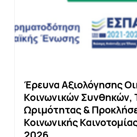
Έ
Ρ
Ε
Υ
Ν
Α
Α
Ξ
Ι
Ο
Λ
Ό
Γ
Η
Σ
Η
Σ
Ο
Ι
Κ
Ο
Ι
Ν
Ω
Ν
Ι
Κ
Ώ
Ν
Σ
Υ
Ν
Θ
Η
Κ
Ώ
Ν
,
Ω
Ρ
Ι
Μ
Ό
Τ
Η
Τ
Α
Σ
&
Π
Ρ
Ο
Κ
Λ
Ή
Σ
Κ
Ο
Ι
Ν
Ω
Ν
Ι
Κ
Ή
Σ
Κ
Α
Ι
Ν
Ο
Τ
Ο
Μ
Ί
Α
2
0
2
6