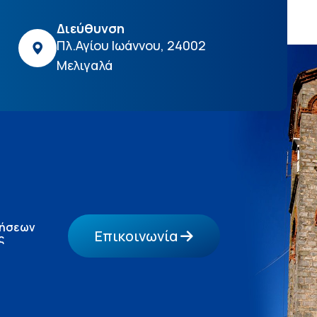
Διεύθυνση
Πλ.Αγίου Ιωάννου, 24002
Μελιγαλά
τήσεων
Επικοινωνία
ς