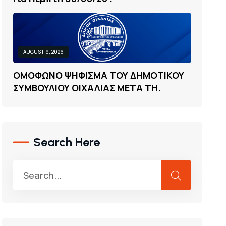
AUGUST 9, 2026
Ο
Μ
Ο
Φ
Ω
Ν
Ο
Ψ
Η
Φ
Ι
Σ
Μ
Α
Τ
Ο
Υ
Δ
Η
Μ
Ο
Τ
Ι
Κ
Ο
Υ
Σ
Υ
Μ
Β
Ο
Υ
Λ
Ι
Ο
Υ
Ο
Ι
Χ
Α
Λ
Ι
Α
Σ
Μ
Ε
Τ
Α
Τ
Η
.
Search Here