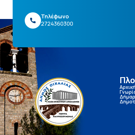
Τηλέφωνο
2724360300
Πλο
Αρχικ
Γνωρί
Δήμαρ
Δημοτ