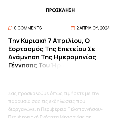
0 COMMENTS
2 ΑΠΡΙΛΊΟΥ, 2024
Τ
Η
Ν
Κ
Υ
Ρ
Ι
Α
Κ
Ή
7
Α
Π
Ρ
Ι
Λ
Ί
Ο
Υ
,
Ο
Ε
Ο
Ρ
Τ
Α
Σ
Μ
Ό
Σ
Τ
Η
Σ
Ε
Π
Ε
Τ
Ε
Ί
Ο
Υ
Σ
Ε
Α
Ν
Ά
Μ
Ν
Η
Σ
Η
Τ
Η
Σ
Η
Μ
Ε
Ρ
Ο
Μ
Η
Ν
Ί
Α
Σ
Γ
Έ
Ν
Ν
Η
Σ
Η
Σ
Τ
Ο
Υ
Ή
Ρ
Ω
Α
Τ
Η
Σ
Ε
Π
Α
Ν
Ά
Σ
Τ
Α
Σ
Η
Σ
,
Θ
Ό
Δ
Ω
Ρ
Ο
Υ
Κ
Ο
Λ
Ο
Κ
Ο
Τ
Ρ
Ώ
Ν
Η
.
Σας προσκαλούμε όπως τιμήσετε με την
παρουσία σας τις εκδηλώσεις που
διοργανώνει η Περιφέρεια Πελοποννήσου-
Περιφερειακή Ενότητα Μεσσηνίας σε