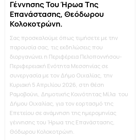
Γ
Έ
Ν
Ν
Η
Σ
Η
Σ
Τ
Ο
Υ
Ή
Ρ
Ω
Α
Τ
Η
Σ
Ε
Π
Α
Ν
Ά
Σ
Τ
Α
Σ
Η
Σ
,
Θ
Ε
Ό
Δ
Ω
Ρ
Ο
Υ
Κ
Ο
Λ
Ο
Κ
Ο
Τ
Ρ
Ώ
Ν
Η
.
Σας προσκαλούμε όπως τιμήσετε με την
παρουσία σας, τις εκδηλώσεις που
διοργανώνει η Περιφέρεια Πελοποννήσου-
Περιφερειακή Ενότητα Μεσσηνίας σε
συνεργασία με τον Δήμο Οιχαλίας, την
Κυριακή 5 Απριλίου 2026, στη θέση
Ραμοβούνι, Δημοτικής Κοινότητας Μίλα του
Δήμου Οιχαλίας, για τον εορτασμό της
Επετείου σε ανάμνηση της ημερομηνίας
γέννησης του Ήρωα της Επανάστασης,
Θόδωρου Κολοκοτρώνη.