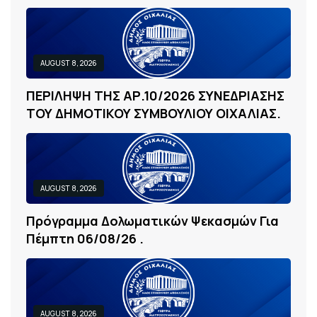
AUGUST 8, 2026
Π
Ε
Ρ
Ι
Λ
Η
Ψ
Η
Τ
Η
Σ
Α
Ρ
.
1
0
/
2
0
2
6
Σ
Υ
Ν
Ε
Δ
Ρ
Ι
Α
Σ
Η
Σ
Τ
Ο
Υ
Δ
Η
Μ
Ο
Τ
Ι
Κ
Ο
Υ
Σ
Υ
Μ
Β
Ο
Υ
Λ
Ι
Ο
Υ
Ο
Ι
Χ
Α
Λ
Ι
Α
Σ
.
AUGUST 8, 2026
Π
Ρ
Ό
Γ
Ρ
Α
Μ
Μ
Α
Δ
Ο
Λ
Ω
Μ
Α
Τ
Ι
Κ
Ώ
Ν
Ψ
Ε
Κ
Α
Σ
Μ
Ώ
Ν
Γ
Ι
Α
Π
Έ
Μ
Π
Τ
Η
0
6
/
0
8
/
2
6
.
AUGUST 8, 2026