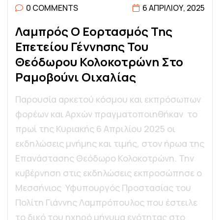
0 COMMENTS
6 ΑΠΡΙΛΊΟΥ, 2025
Λ
Α
Μ
Π
Ρ
Ό
Σ
Ο
Ε
Ο
Ρ
Τ
Α
Σ
Μ
Ό
Σ
Τ
Η
Σ
Ε
Π
Ε
Τ
Ε
Ί
Ο
Υ
Γ
Έ
Ν
Ν
Η
Σ
Η
Σ
Τ
Ο
Υ
Θ
Ε
Ό
Δ
Ω
Ρ
Ο
Υ
Κ
Ο
Λ
Ο
Κ
Ο
Τ
Ρ
Ώ
Ν
Η
Σ
Τ
Ο
Ρ
Α
Μ
Ο
Β
Ο
Ύ
Ν
Ι
Ο
Ι
Χ
Α
Λ
Ί
Α
Σ
Παρουσία αρκετού κόσμου και εκπρόσωπων
φορέων και Αρχών πραγματοποιηθήκαν το
πρωί της Κυριακής 6 Απριλίου 2025 οι
εκδηλώσεις μνήμης και τιμής, στον ήρωα της
Επανάστασης Θεόδωρο Κολοκοτρώνη. Την
κυβέρνηση στις εκδηλώσεις εκπροσώπησε ο
Μεσσήνιος Υφυπουργός Προστασίας του
Πολίτη Γιάννης Λαμπρόπουλος που έστειλε
το δικό του ηχηρό μήνυμα ενότητας στο