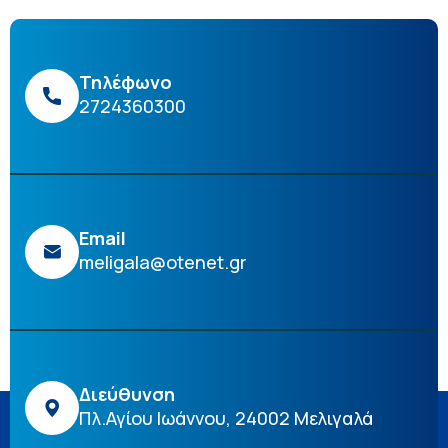
Τηλέφωνο
2724360300
Email
meligala@otenet.gr
Διεύθυνση
Πλ.Αγίου Ιωάννου, 24002 Μελιγαλά