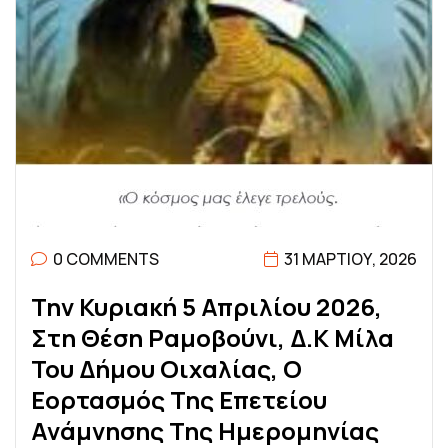
0 COMMENTS
31 ΜΑΡΤΊΟΥ, 2026
Τ
Η
Ν
Κ
Υ
Ρ
Ι
Α
Κ
Ή
5
Α
Π
Ρ
Ι
Λ
Ί
Ο
Υ
2
0
2
6
,
Σ
Τ
Η
Θ
Έ
Σ
Η
Ρ
Α
Μ
Ο
Β
Ο
Ύ
Ν
Ι
,
Δ
.
Κ
Μ
Ί
Λ
Α
Τ
Ο
Υ
Δ
Ή
Μ
Ο
Υ
Ο
Ι
Χ
Α
Λ
Ί
Α
Σ
,
Ο
Ε
Ο
Ρ
Τ
Α
Σ
Μ
Ό
Σ
Τ
Η
Σ
Ε
Π
Ε
Τ
Ε
Ί
Ο
Υ
Α
Ν
Ά
Μ
Ν
Η
Σ
Η
Σ
Τ
Η
Σ
Η
Μ
Ε
Ρ
Ο
Μ
Η
Ν
Ί
Α
Σ