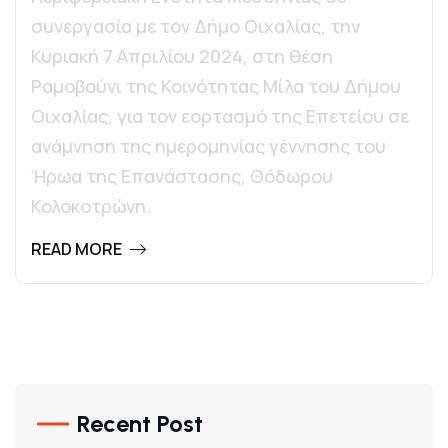
συνεργασία με τον Δήμο Οιχαλίας, την
Κυριακή 7 Απριλίου 2024, στη θέση
Ραμοβούνι της Κοινότητας Μίλα του Δήμου
Οιχαλίας, για τον εορτασμό της Επετείου σε
ανάμνηση της ημερομηνίας γέννησης του
Ήρωα της Επανάστασης, Θόδωρου
Κολοκοτρώνη.
READ MORE
Recent Post