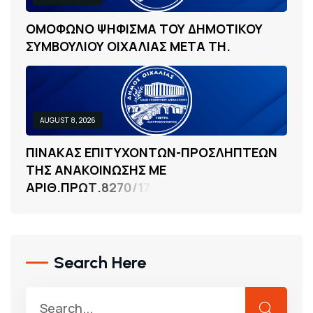
Ο
Μ
Ο
Φ
Ω
Ν
Ο
Ψ
Η
Φ
Ι
Σ
Μ
Α
Τ
Ο
Υ
Δ
Η
Μ
Ο
Τ
Ι
Κ
Ο
Υ
Σ
Υ
Μ
Β
Ο
Υ
Λ
Ι
Ο
Υ
Ο
Ι
Χ
Α
Λ
Ι
Α
Σ
Μ
Ε
Τ
Α
Τ
Η
.
AUGUST 8, 2026
Π
Ι
Ν
Α
Κ
Α
Σ
Ε
Π
Ι
Τ
Υ
Χ
Ο
Ν
Τ
Ω
Ν
-
Π
Ρ
Ο
Σ
Λ
Η
Π
Τ
Ε
Ω
Ν
Τ
Η
Σ
Α
Ν
Α
Κ
Ο
Ι
Ν
Ω
Σ
Η
Σ
Μ
Ε
Α
Ρ
Ι
Θ
.
Π
Ρ
Ω
Τ
.
8
2
7
0
/
1
7
-
7
-
2
0
2
6
,
Γ
Ι
Α
Τ
Η
Ν
.
Search Here