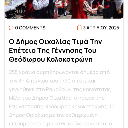
0 COMMENTS
3 ΑΠΡΙΛΊΟΥ, 2025
Ο
Δ
Ή
Μ
Ο
Σ
Ο
Ι
Χ
Α
Λ
Ί
Α
Σ
Τ
Ι
Μ
Ά
Τ
Η
Ν
Ε
Π
Έ
Τ
Ε
Ι
Ο
Τ
Η
Σ
Γ
Έ
Ν
Ν
Η
Σ
Η
Σ
Τ
Ο
Υ
Θ
Ε
Ό
Δ
Ω
Ρ
Ο
Υ
Κ
Ο
Λ
Ο
Κ
Ο
Τ
Ρ
Ώ
Ν
Η
255 χρόνια συμπληρώνονται σήμερα από
την 3η Απριλίου του 1770 οπότε και
γεννήθηκε στο Ραμοβούνι της κοινότητας
Μίλα του Δήμου Οιχαλίας, ο ήρωας της
Επανάστασης Θεόδωρος Κολοκοτρώνης. Ο
Δήμος Οιχαλίας με την καθιερωμένη
επισημότητα τιμά κάθε χρόνο την επέτειο