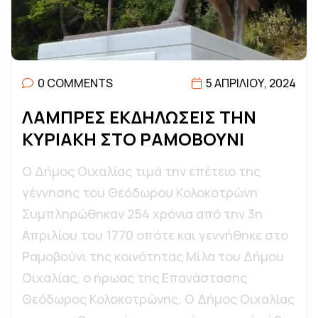
0 COMMENTS
5 ΑΠΡΙΛΊΟΥ, 2024
Λ
Α
Μ
Π
Ρ
Ε
Σ
Ε
Κ
Δ
Η
Λ
Ω
Σ
Ε
Ι
Σ
Τ
Η
Ν
Κ
Υ
Ρ
Ι
Α
Κ
Η
Σ
Τ
Ο
Ρ
Α
Μ
Ο
Β
Ο
Υ
Ν
Ι
Ο Δήμος Οιχαλίας τιμά την επέτειο της
γέννησης του Θεόδωρου Κολοκοτρώνη
Συμπληρώθηκαν 254 χρόνια από την 3η
Απριλίου του 1770 οπότε και γεννήθηκε στο
Ραμοβούνι της κοινότητας Μίλα του Δήμου
Οιχαλίας, ο ήρωας της Επανάστασης
Θεόδωρος Κολοκοτρώνης. Ο Δήμος Οιχαλίας