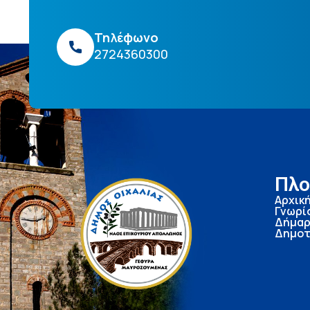
Τηλέφωνο
2724360300
Πλο
Αρχικ
Γνωρί
Δήμαρ
Δημοτ