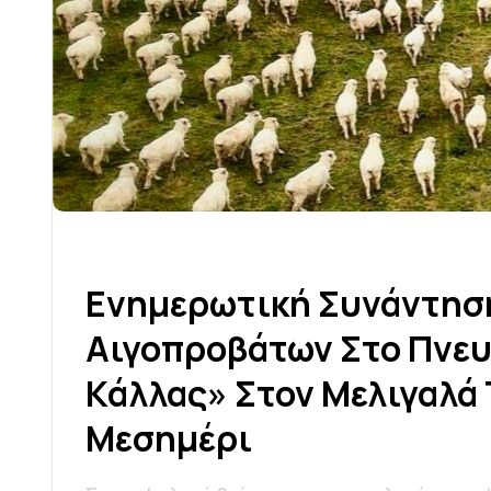
Ε
Ν
Η
Μ
Ε
Ρ
Ω
Τ
Ι
Κ
Ή
Σ
Υ
Ν
Ά
Ν
Τ
Η
Σ
Α
Ι
Γ
Ο
Π
Ρ
Ο
Β
Ά
Τ
Ω
Ν
Σ
Τ
Ο
Π
Ν
Ε
Κ
Ά
Λ
Λ
Α
Σ
»
Σ
Τ
Ο
Ν
Μ
Ε
Λ
Ι
Γ
Α
Λ
Ά
Μ
Ε
Σ
Η
Μ
Έ
Ρ
Ι