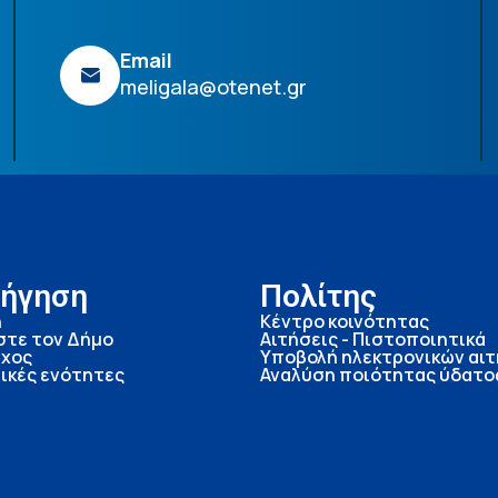
Email
meligala@otenet.gr
ήγηση
Πολίτης
ή
Κέντρο κοινότητας
στε τον Δήμο
Αιτήσεις - Πιστοποιητικά
χος
Υποβολή ηλεκτρονικών αι
ικές ενότητες
Αναλύση ποιότητας ύδατο