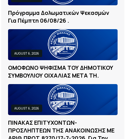
Π
Ρ
Ό
Γ
Ρ
Α
Μ
Μ
Α
Δ
Ο
Λ
Ω
Μ
Α
Τ
Ι
Κ
Ώ
Ν
Ψ
Ε
Κ
Α
Σ
Μ
Ώ
Ν
Γ
Ι
Α
Π
Έ
Μ
Π
Τ
Η
0
6
/
0
8
/
2
6
.
AUGUST 6, 2026
Ο
Μ
Ο
Φ
Ω
Ν
Ο
Ψ
Η
Φ
Ι
Σ
Μ
Α
Τ
Ο
Υ
Δ
Η
Μ
Ο
Τ
Ι
Κ
Ο
Υ
Σ
Υ
Μ
Β
Ο
Υ
Λ
Ι
Ο
Υ
Ο
Ι
Χ
Α
Λ
Ι
Α
Σ
Μ
Ε
Τ
Α
Τ
Η
.
AUGUST 6, 2026
Π
Ι
Ν
Α
Κ
Α
Σ
Ε
Π
Ι
Τ
Υ
Χ
Ο
Ν
Τ
Ω
Ν
-
Π
Ρ
Ο
Σ
Λ
Η
Π
Τ
Ε
Ω
Ν
Τ
Η
Σ
Α
Ν
Α
Κ
Ο
Ι
Ν
Ω
Σ
Η
Σ
Μ
Ε
Α
Ρ
Ι
Θ
.
Π
Ρ
Ω
Τ
.
8
2
7
0
/
1
7
-
7
-
2
0
2
6
,
Γ
Ι
Α
Τ
Η
Ν
.