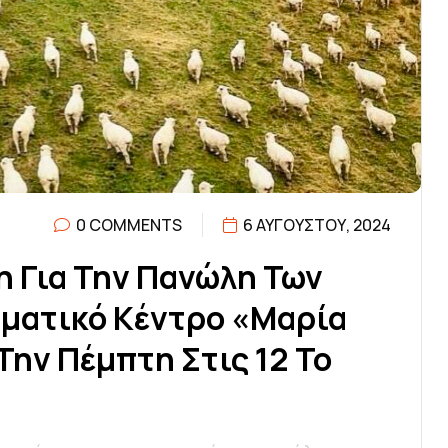
0 COMMENTS
6 ΑΥΓΟΎΣΤΟΥ, 2024
Η
Γ
Ι
Α
Τ
Η
Ν
Π
Α
Ν
Ώ
Λ
Η
Τ
Ω
Ν
Υ
Μ
Α
Τ
Ι
Κ
Ό
Κ
Έ
Ν
Τ
Ρ
Ο
«
Μ
Α
Ρ
Ί
Α
Τ
Η
Ν
Π
Έ
Μ
Π
Τ
Η
Σ
Τ
Ι
Σ
1
2
Τ
Ο