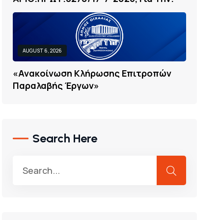
AUGUST 6, 2026
«
Α
Ν
Α
Κ
Ο
Ί
Ν
Ω
Σ
Η
Κ
Λ
Ή
Ρ
Ω
Σ
Η
Σ
Ε
Π
Ι
Τ
Ρ
Ο
Π
Ώ
Ν
Π
Α
Ρ
Α
Λ
Α
Β
Ή
Σ
Έ
Ρ
Γ
Ω
Ν
»
Search Here