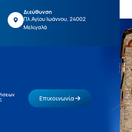
Διεύθυνση
Πλ.Αγίου Ιωάννου, 24002
Μελιγαλά
τήσεων
Επικοινωνία
ς